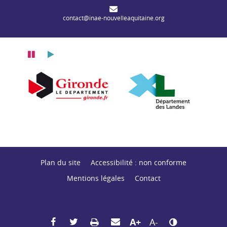
contact@inae-nouvelleaquitaine.org
Pause
Lecture
itaine
n Nouvelle-Aquitaine
Département de la Gironde
Département des
Plan du site
Accessibilité : non conforme
Mentions légales
Contact
Partager sur Facebook
Partager sur Twitter
Envoyer par mail
Imprimer
Agrandir le texte
Réduire le texte
Changer le contras
A+
A-