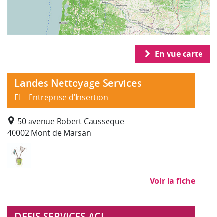
En vue carte
Landes Nettoyage Services
EI – Entreprise d’Insertion
50 avenue Robert Causseque
40002 Mont de Marsan
Nettoyage, propreté (hors SAP)
Voir la fiche
DEFIS SERVICES ACI