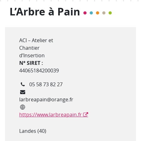
L’Arbre à Pain
Type de structure
ACI – Atelier et
Chantier
d’Insertion
N° SIRET :
44065184200039
Téléphone
05 58 73 82 27
Courriel
larbreapain@orange.fr
Site internet
https://www.larbreapain.fr
Département(s)
Landes (40)
Adresse