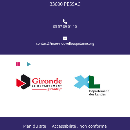
33600 PESSAC
05 57 89 01 10
contact@inae-nouvelleaquitaine.org
Pause
Lecture
itaine
n Nouvelle-Aquitaine
Département de la Gironde
Département des
Plan du site
Accessibilité : non conforme