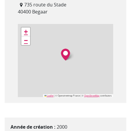
735 route du Stade
40400 Begaar
Géolocalisation
+
−
Leaflet
|
© Openstreetmap France | ©
OpenStreetMap
contributors
Année de création :
2000