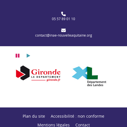
05 57 89 01 10
contact@inae-nouvelleaquitaine.org
Pause
Lecture
itaine
n Nouvelle-Aquitaine
Département de la Gironde
Département des
Plan du site
Accessibilité : non conforme
Mentions légales
Contact