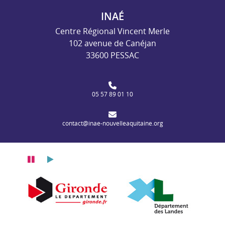
INAÉ
Centre Régional Vincent Merle
102 avenue de Canéjan
33600 PESSAC
05 57 89 01 10
contact@inae-nouvelleaquitaine.org
Pause
Lecture
itaine
n Nouvelle-Aquitaine
Département de la Gironde
Département des