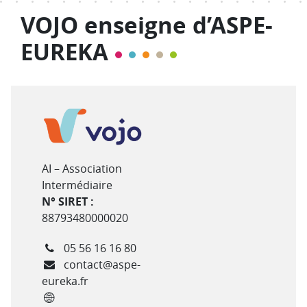
VOJO enseigne d’ASPE-
EUREKA
Type de structure
AI – Association
Intermédiaire
N° SIRET :
88793480000020
Téléphone
05 56 16 16 80
Courriel
contact@aspe-
eureka.fr
Site internet