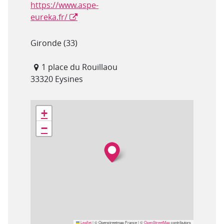
https://www.aspe-
eureka.fr/
Département(s)
Gironde (33)
Adresse
1 place du Rouillaou
33320 Eysines
Géolocalisation
+
−
Leaflet
|
© Openstreetmap France | ©
OpenStreetMap
contributors