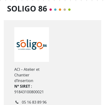
SOLIGO 86
Type de structure
ACI – Atelier et
Chantier
d’Insertion
N° SIRET :
91843100800021
Téléphone
05 16 83 89 96