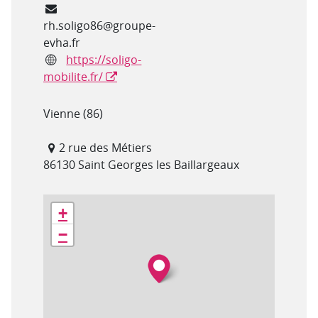
Courriel
rh.soligo86@groupe-
evha.fr
Site internet
https://soligo-
mobilite.fr/
Département(s)
Vienne (86)
Adresse
2 rue des Métiers
86130 Saint Georges les Baillargeaux
Géolocalisation
+
−