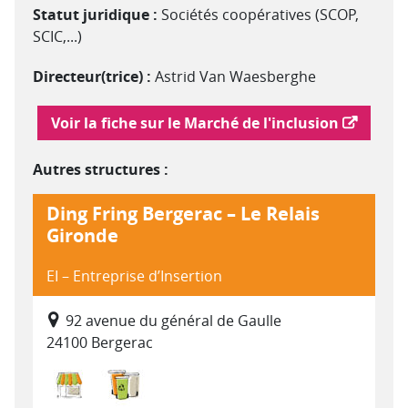
Statut juridique :
Sociétés coopératives (SCOP,
SCIC,...)
Directeur(trice) :
Astrid Van Waesberghe
Lien vers le marché de l'inclusion
Voir la fiche sur le Marché de l'inclusion
Autres structures :
Ding Fring Bergerac – Le Relais
Gironde
EI – Entreprise d’Insertion
92 avenue du général de Gaulle
24100 Bergerac
Commerce, distribution
Déchets : collecte, traitement, recycla