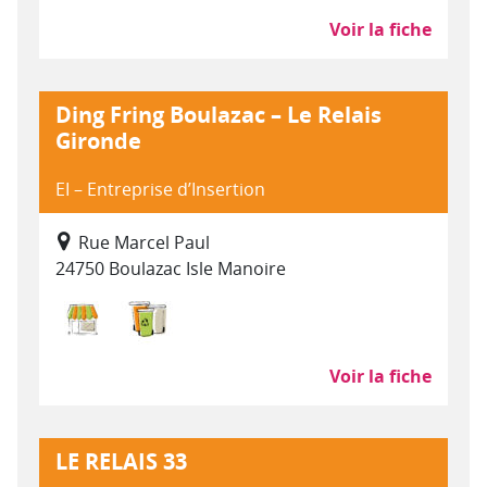
Voir la fiche
Ding Fring Boulazac – Le Relais
Gironde
EI – Entreprise d’Insertion
Rue Marcel Paul
24750 Boulazac Isle Manoire
Commerce, distribution
Déchets : collecte, traitement, recycla
Voir la fiche
LE RELAIS 33