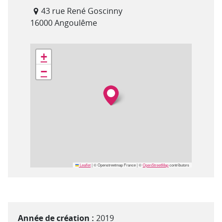
43 rue René Goscinny
16000 Angoulême
Géolocalisation
+
−
Leaflet
|
© Openstreetmap France | ©
OpenStreetMap
contributors
Année de création :
2019