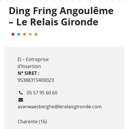
Ding Fring Angoulême
– Le Relais Gironde
Type de structure
EI – Entreprise
d’Insertion
N° SIRET :
95388315400023
Téléphone
05 57 95 60 60
Courriel
avanwaesberghe@lerelaisgironde.com
Département(s)
Charente (16)
Adresse