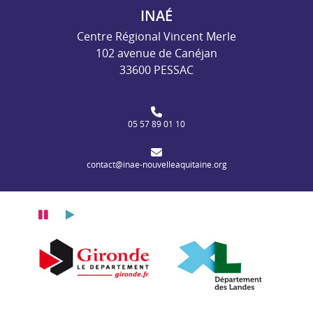
INAÉ
Centre Régional Vincent Merle
102 avenue de Canéjan
33600 PESSAC
05 57 89 01 10
contact@inae-nouvelleaquitaine.org
Pause
Lecture
itaine
n Nouvelle-Aquitaine
Département de la Gironde
Département des