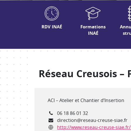
RDV INAÉ
Formations
Annu
INAÉ
str
Réseau Creusois – 
Type de structure
ACI – Atelier et Chantier d’Insertion
Téléphone
06 18 86 01 32
Courriel
direction@reseau-creuse-siae.fr
Site internet
http://www.reseau-creuse-siae.fr/