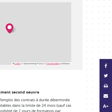
Leaflet
|
© Openstreetmap France | ©
OpenStreetMap
contributors
P
P
Im
timent second oeuvre
E
d’emploi des contrats à durée déterminée
Agr
lables dans la limite de 24 mois (
sauf cas
A+
ssibilité de 2 jours de formation par