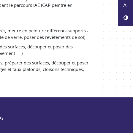
Réd
A-
ant le parcours IAE (
CAP peintre en
Ch
rêt, mettre en peinture différents supports -
le de verre, poser des revêtements de sol)
 des surfaces, découper et poser des
toiement …-)
s, préparer des surfaces, découper et poser
ges et faux plafonds, cloisons techniques,
org