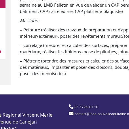
semaine au LMB Felletin en vue de valider un CAP pend
bâtiment, CAP carreleur·se, CAP plâtrier·e-plaquiste)
Missions
:
– Peinture (r
éaliser des travaux de préparation et d’app
n et aménagement des espaces verts et naturels
aiteur
intérieur/extérieur-, poser des revêtements muraux/toi
– Carrelage (m
esurer et calculer des surfaces, préparer
e
matériaux, réaliser les finitions -pose de plinthes, join
– Plâtrerie (p
rendre des mesures et calculer des surface
des matériaux, implanter et poser des cloisons, doubla
poser des menuiseries)
ble pour l'insertion par l'activité économique
05 57 89 01 10
contact@inae-nouvelleaquitaine.
e Régional Vincent Merle
venue de Canéjan
 PESSAC