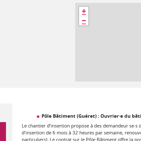
Géolocalisation
+
−
Pôle Bâtiment (Guéret) : Ouvrier·e du bâ
Le chantier d’insertion propose à des demandeur·se·s 
d’insertion de 6 mois à 32 heures par semaine, renouve
particuliers
).
Le contrat sur le Pôle Bâtiment offre la po