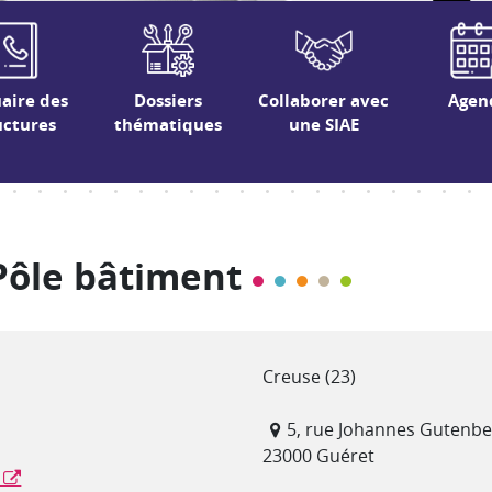
aire des
Dossiers
Collaborer avec
Agen
uctures
thématiques
une SIAE
Pôle bâtiment
Département(s)
Creuse (23)
Adresse
5, rue Johannes Gutenb
23000 Guéret