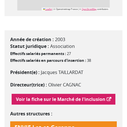
Leaflet
|
© Openstreetmap France | ©
OpenStreetMap
contributors
Année de création :
2003
Statut juridique :
Association
Effectifs salariés permanents :
27
Effectifs salariés en parcours d'insertion :
38
Président(e) :
Jacques TAILLARDAT
Directeur(trice) :
Olivier CAGNAC
Lien vers le marché de l'inclusion
Voir la fiche sur le Marché de l'inclusion
Autres structures :