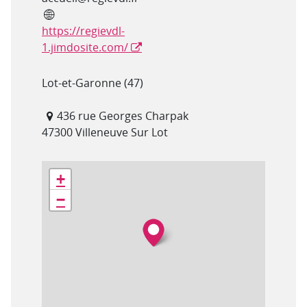
Site internet
https://regievdl-
1.jimdosite.com/
Département(s)
Lot-et-Garonne (47)
Adresse
436 rue Georges Charpak
47300 Villeneuve Sur Lot
Géolocalisation
+
−