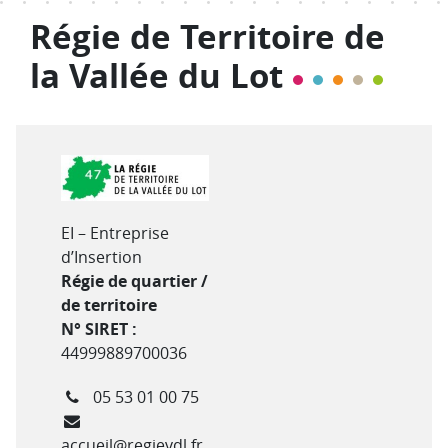
Régie de Territoire de
la Vallée du Lot
Type de structure
EI – Entreprise
d’Insertion
Régie de quartier /
de territoire
N° SIRET :
44999889700036
Téléphone
05 53 01 00 75
Courriel
accueil@regievdl.fr