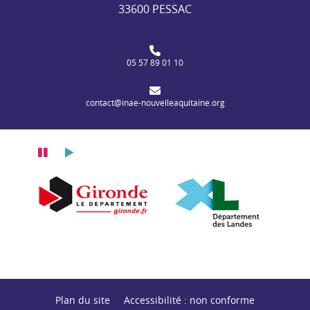
33600 PESSAC
05 57 89 01 10
contact@inae-nouvelleaquitaine.org
Pause
Lecture
itaine
n Nouvelle-Aquitaine
Département de la Gironde
Département des
Plan du site
Accessibilité : non conforme