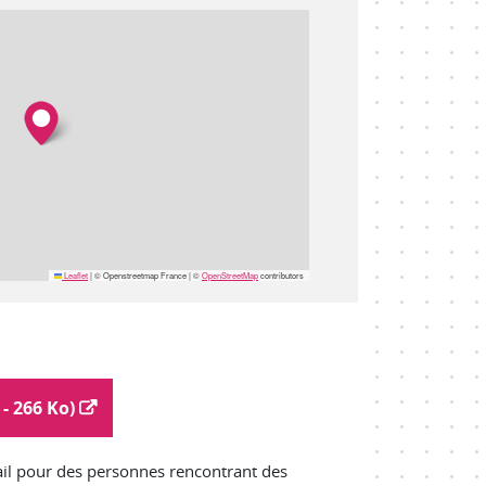
Leaflet
|
© Openstreetmap France | ©
OpenStreetMap
contributors
- 266 Ko)
vail pour des personnes rencontrant des