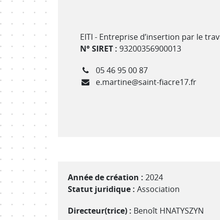
Type de structure
EITI - Entreprise d’insertion par le tr
N° SIRET :
93200356900013
Téléphone
05 46 95 00 87
Courriel
e.martine@saint-fiacre17.fr
Année de création :
2024
Statut juridique :
Association
Directeur(trice) :
Benoît HNATYSZYN