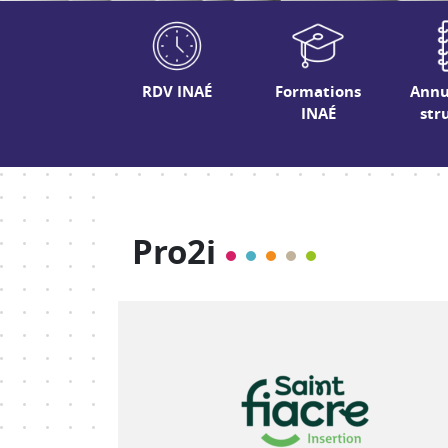
RDV INAÉ
Formations
Annu
INAÉ
str
Pro2i