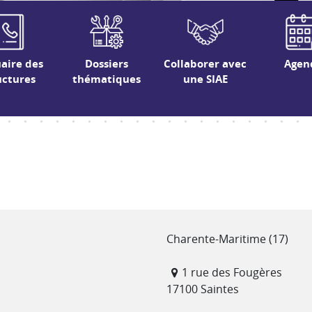
aire des
Dossiers
Collaborer avec
Agen
uctures
thématiques
une SIAE
Département(s)
Charente-Maritime (17)
Adresse
1 rue des Fougères
17100 Saintes