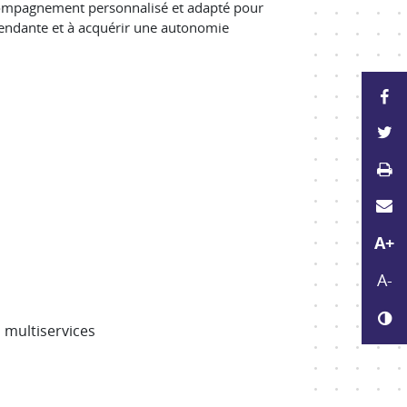
ccompagnement personnalisé et adapté pour
épendante et à acquérir une autonomie
P
P
Im
E
Agr
A+
Réd
A-
Ch
, multiservices