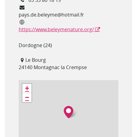
Courriel
pays.de.beleyme@hotmail.fr
Site internet
https://www.beleymenature.org/
Département(s)
Dordogne (24)
Adresse
Le Bourg
24140 Montagnac la Crempse
Géolocalisation
+
−