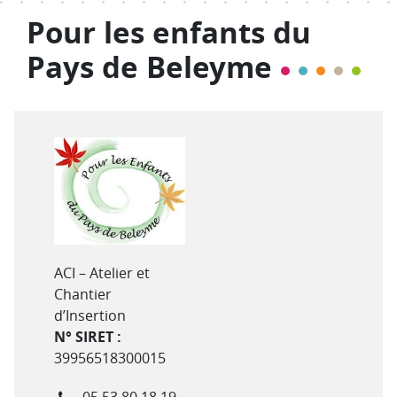
Pour les enfants du
Pays de Beleyme
Type de structure
ACI – Atelier et
Chantier
d’Insertion
N° SIRET :
39956518300015
Téléphone
05 53 80 18 19