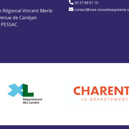
ble pour l'insertion par l'activité économique
05 57 89 01 10
contact@inae-nouvelleaquitaine.
e Régional Vincent Merle
venue de Canéjan
 PESSAC
de
Département des Landes
Départemen