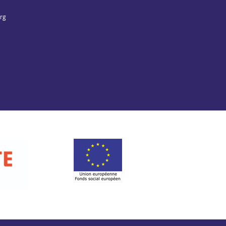
org
Fonds social européen
t de la Charente