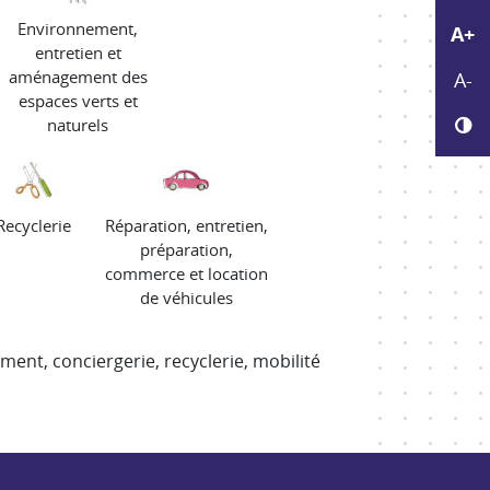
Environnement,
Agr
A+
entretien et
Réd
aménagement des
A-
espaces verts et
Ch
naturels
Recyclerie
Réparation, entretien,
préparation,
commerce et location
de véhicules
iment, conciergerie, recyclerie, mobilité