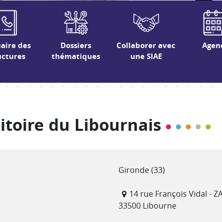
aire des
Dossiers
Collaborer avec
Agen
uctures
thématiques
une SIAE
itoire du Libournais
Département(s)
Gironde (33)
Adresse
14 rue François Vidal - 
33500 Libourne