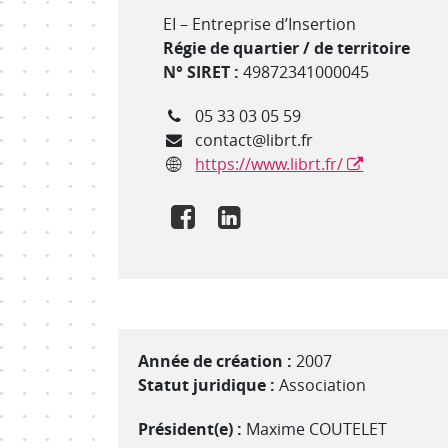
Type de structure
EI – Entreprise d’Insertion
Régie de quartier / de territoire
N° SIRET :
49872341000045
Téléphone
05 33 03 05 59
Courriel
contact@librt.fr
Site internet
https://www.librt.fr/
Lien Facebook
Lien Linkedin
Année de création :
2007
Statut juridique :
Association
Président(e) :
Maxime COUTELET