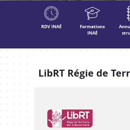
RDV INAÉ
Formations
Annu
INAÉ
str
LibRT Régie de Terr