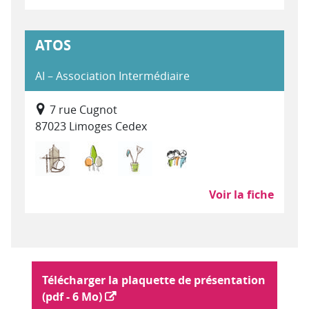
ATOS
AI – Association Intermédiaire
7 rue Cugnot
87023 Limoges Cedex
Bâtiment Travaux Publics
Environnement, entretien et aménagem
Nettoyage, propreté (hors SA
Services à la personn
Voir la fiche
Plaquette :
Télécharger la plaquette de présentation
(pdf - 6 Mo)