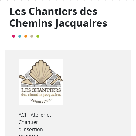
Les Chantiers des
Chemins Jacquaires
Type de structure
ACI – Atelier et
Chantier
d’Insertion