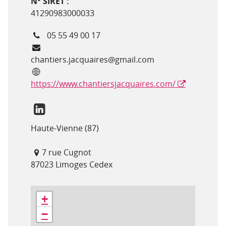
N° SIRET :
41290983000033
Téléphone
05 55 49 00 17
Courriel
chantiers.jacquaires@gmail.com
Site internet
https://www.chantiersjacquaires.com/
Lien Linkedin
Département(s)
Haute-Vienne (87)
Adresse
7 rue Cugnot
87023 Limoges Cedex
Géolocalisation
+
−