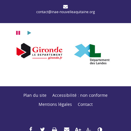
contact@inae-nouvelleaquitaine.org
Pause
Lecture
e-Aquitaine
Dé
Département de la Gironde
Département des Landes
Plan du site
Accessibilité : non conforme
Mentions légales
Contact
Partager sur Facebook
Partager sur Twitter
Envoyer par mail
Imprimer
Agrandir le texte
Réduire le texte
Changer le contras
A+
A-