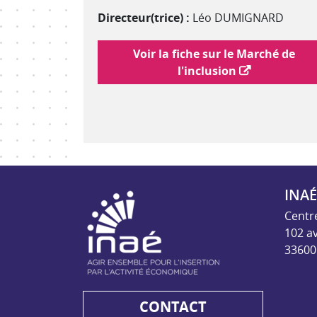
Directeur(trice) :
Léo DUMIGNARD
Lien vers le marché de l'inclusion
Voir la fiche sur le Marché de
l'inclusion
INAÉ
INAE - Agir ensem
Centr
102 a
33600
CONTACT