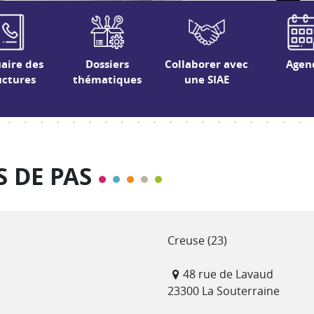
aire des
Dossiers
Collaborer avec
Agen
uctures
thématiques
une SIAE
S DE PAS
Département(s)
Creuse (23)
Adresse
48 rue de Lavaud
23300 La Souterraine