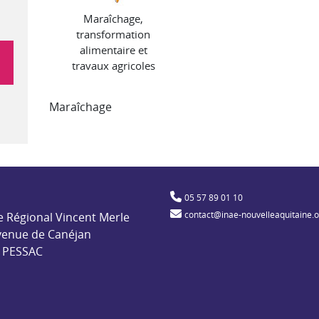
Maraîchage,
transformation
alimentaire et
travaux agricoles
Maraîchage
ble pour l'insertion par l'activité économique
05 57 89 01 10
contact@inae-nouvelleaquitaine.
e Régional Vincent Merle
venue de Canéjan
 PESSAC