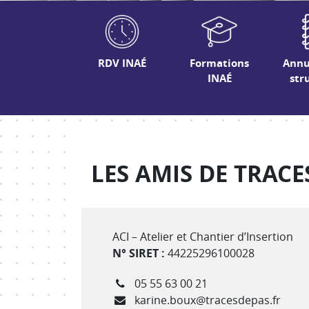
RDV INAÉ
Formations
Annu
INAÉ
str
LES AMIS DE TRACE
Type de structure
ACI – Atelier et Chantier d’Insertion
N° SIRET :
44225296100028
Téléphone
05 55 63 00 21
Courriel
karine.boux@tracesdepas.fr