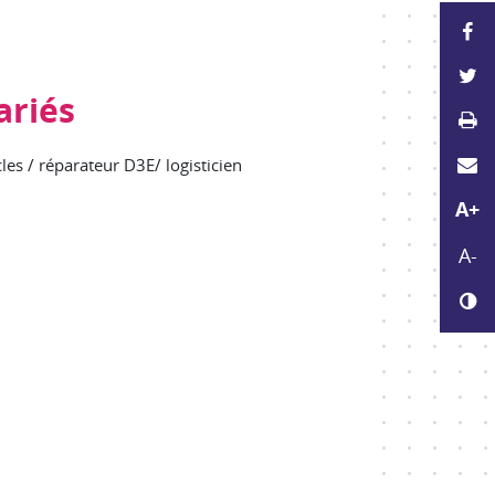
P
P
ariés
Im
E
les / réparateur D3E/ logisticien
Agr
A+
Réd
A-
Ch