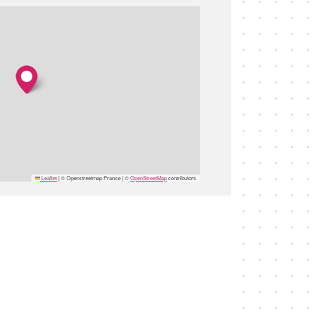
Leaflet
|
© Openstreetmap France | ©
OpenStreetMap
contributors