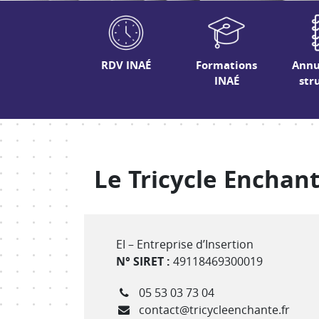
RDV INAÉ
Formations
Annu
INAÉ
str
Le Tricycle Enchan
Type de structure
EI – Entreprise d’Insertion
N° SIRET :
49118469300019
Téléphone
05 53 03 73 04
Courriel
contact@tricycleenchante.fr