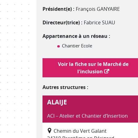
Président(e) :
François GANYAIRE
Directeur(trice) :
Fabrice SUAU
Appartenance à un réseau :
Chantier Ecole
Lien vers le marché de l'inclusion
Voir la fiche sur le Marché de
l'inclusion
Autres structures :
ALAIJE
ACI – Atelier et Chantier d’Insertion
Chemin du Vert Galant