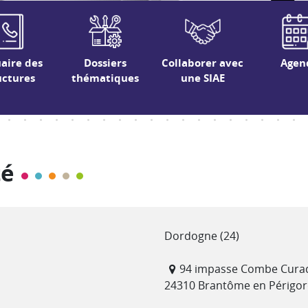
aire des
Dossiers
Collaborer avec
Agen
uctures
thématiques
une SIAE
té
Département(s)
Dordogne (24)
Adresse
94 impasse Combe Cura
24310 Brantôme en Périgo