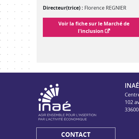
Directeur(trice) :
Florence REGNIER
Lien vers le marché de l'inclusion
Voir la fiche sur le Marché de
l'inclusion
INAÉ
INAE - Agir ensem
Centr
102 a
33600
CONTACT