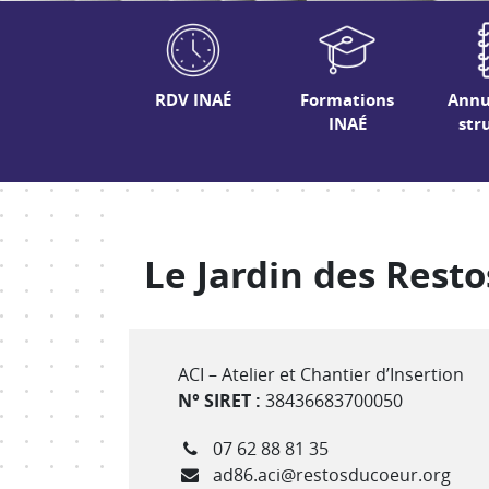
RDV INAÉ
Formations
Annu
INAÉ
str
Le Jardin des Resto
Type de structure
ACI – Atelier et Chantier d’Insertion
N° SIRET :
38436683700050
Téléphone
07 62 88 81 35
Courriel
ad86.aci@restosducoeur.org