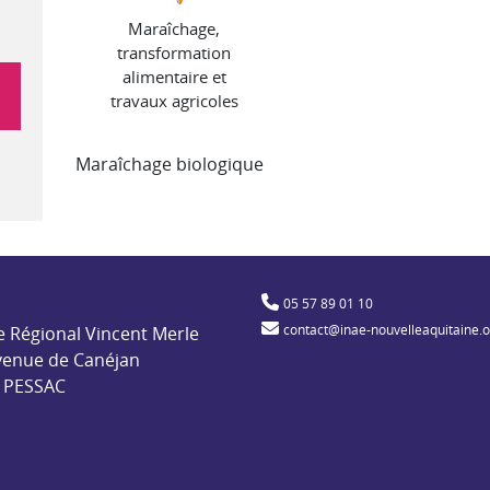
Maraîchage,
transformation
alimentaire et
travaux agricoles
Maraîchage biologique
ble pour l'insertion par l'activité économique
05 57 89 01 10
contact@inae-nouvelleaquitaine.
e Régional Vincent Merle
venue de Canéjan
 PESSAC