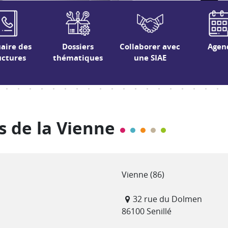
aire des
Dossiers
Collaborer avec
Agen
uctures
thématiques
une SIAE
s de la Vienne
Département(s)
Vienne (86)
Adresse
32 rue du Dolmen
86100 Senillé