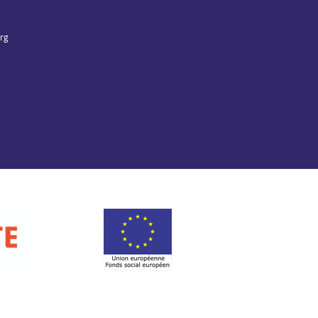
org
Fonds social européen
t de la Charente