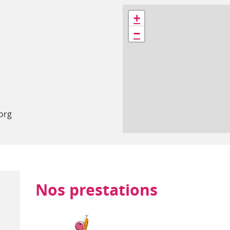
Géolocalisation
+
−
org
Nos prestations