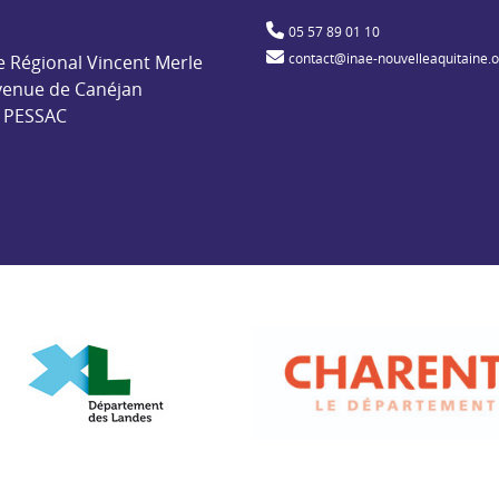
ble pour l'insertion par l'activité économique
05 57 89 01 10
contact@inae-nouvelleaquitaine.
e Régional Vincent Merle
venue de Canéjan
 PESSAC
de
Département des Landes
Départemen