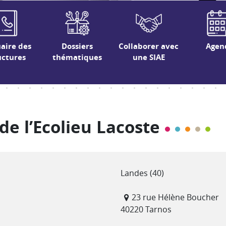
aire des
Dossiers
Collaborer avec
Agen
uctures
thématiques
une SIAE
de l’Ecolieu Lacoste
Département(s)
Landes (40)
Adresse
23 rue Hélène Boucher
40220 Tarnos