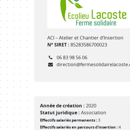
Type de structure
ACI – Atelier et Chantier d’Insertion
N° SIRET :
85283586700023
Téléphone
06 83 98 56 06
Courriel
direction@fermesolidairelacoste.
Année de création :
2020
Statut juridique :
Association
Effectifs salariés permanents :
3
Effectifs salariés en parcours d'insertion :
4