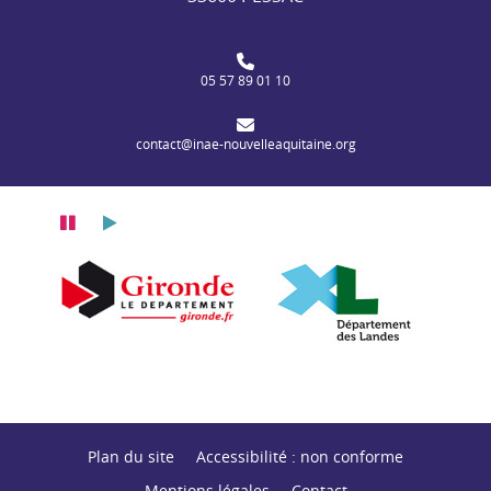
05 57 89 01 10
contact@inae-nouvelleaquitaine.org
Pause
Lecture
itaine
n Nouvelle-Aquitaine
Département de la Gironde
Département des
Plan du site
Accessibilité : non conforme
Mentions légales
Contact