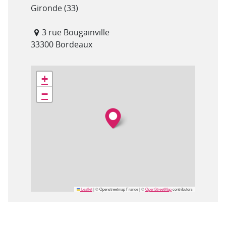
Département(s)
Gironde (33)
Adresse
3 rue Bougainville
33300 Bordeaux
Géolocalisation
+
−
Leaflet
|
© Openstreetmap France | ©
OpenStreetMap
contributors