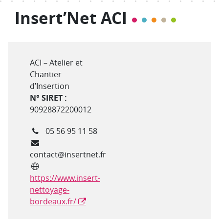
Insert’Net ACI
Type de structure
ACI – Atelier et
Chantier
d’Insertion
N° SIRET :
90928872200012
Téléphone
05 56 95 11 58
Courriel
contact@insertnet.fr
Site internet
https://www.insert-
nettoyage-
bordeaux.fr/