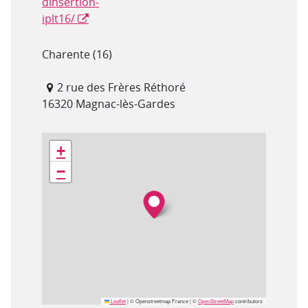
dinsertion-
iplt16/
Département(s)
Charente (16)
Adresse
2 rue des Frères Réthoré
16320 Magnac-lès-Gardes
Géolocalisation
+
−
Leaflet
|
© Openstreetmap France | ©
OpenStreetMap
contributors