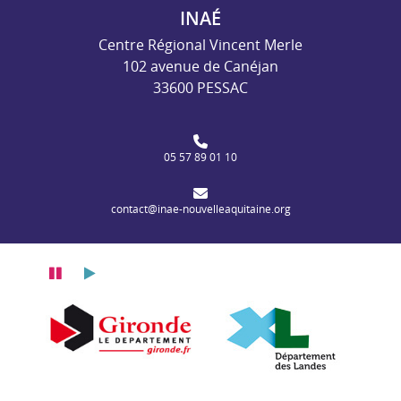
INAÉ
Centre Régional Vincent Merle
102 avenue de Canéjan
33600 PESSAC
05 57 89 01 10
contact@inae-nouvelleaquitaine.org
Pause
Lecture
itaine
n Nouvelle-Aquitaine
Département de la Gironde
Département des