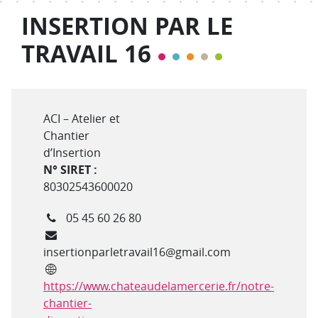
INSERTION PAR LE
TRAVAIL 16
Type de structure
ACI – Atelier et
Chantier
d’Insertion
N° SIRET :
80302543600020
Téléphone
05 45 60 26 80
Courriel
insertionparletravail16@gmail.com
Site internet
https://www.chateaudelamercerie.fr/notre-
chantier-