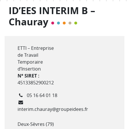
ID’EES INTERIM B –
Chauray
Type de structure
ETTI – Entreprise
de Travail
Temporaire
d’Insertion
N° SIRET :
45133852900212
Téléphone
05 16 64 01 18
Courriel
interim.chauray@groupeidees.fr
Département(s)
Deux-Sèvres (79)