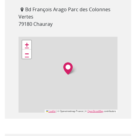
Adresse
Bd François Arago Parc des Colonnes
Vertes
79180 Chauray
Géolocalisation
+
−
Leaflet
|
© Openstreetmap France | ©
OpenStreetMap
contributors