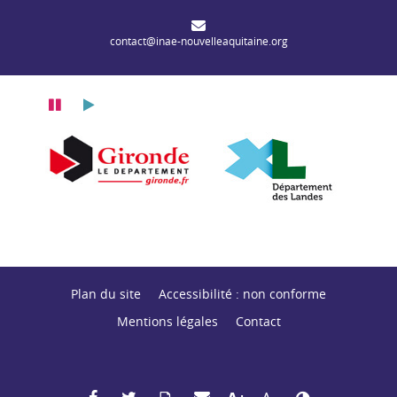
contact@inae-nouvelleaquitaine.org
Pause
Lecture
itaine
n Nouvelle-Aquitaine
Département de la Gironde
Département des
Plan du site
Accessibilité : non conforme
Mentions légales
Contact
Partager sur Facebook
Partager sur Twitter
Envoyer par mail
Imprimer
Agrandir le texte
Réduire le texte
Changer le contras