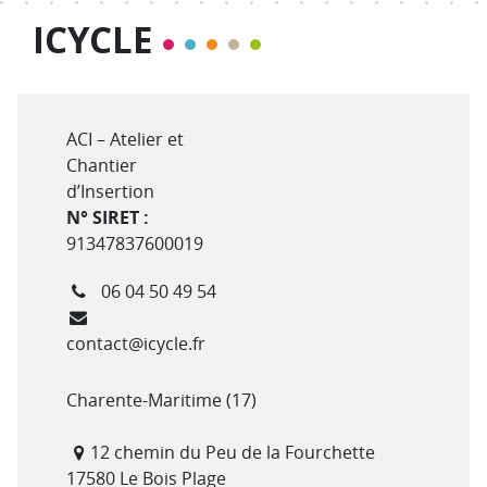
ICYCLE
Type de structure
ACI – Atelier et
Chantier
d’Insertion
N° SIRET :
91347837600019
Téléphone
06 04 50 49 54
Courriel
contact@icycle.fr
Département(s)
Charente-Maritime (17)
Adresse
12 chemin du Peu de la Fourchette
17580 Le Bois Plage