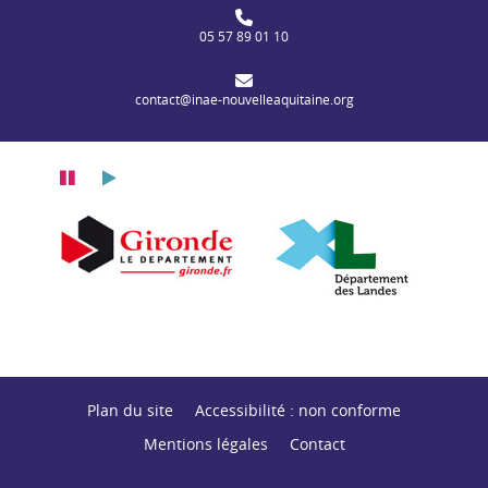
05 57 89 01 10
contact@inae-nouvelleaquitaine.org
Pause
Lecture
itaine
n Nouvelle-Aquitaine
Département de la Gironde
Département des
Plan du site
Accessibilité : non conforme
Mentions légales
Contact