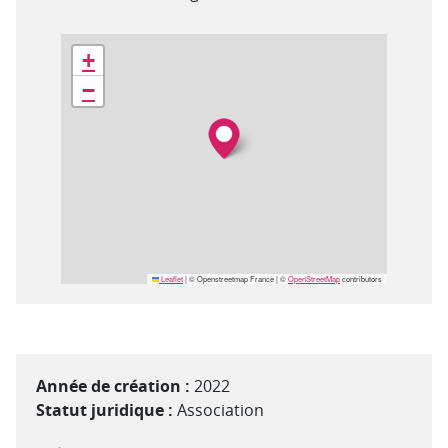
Géolocalisation
+
−
Leaflet
|
© Openstreetmap France | ©
OpenStreetMap
contributors
Année de création :
2022
Statut juridique :
Association