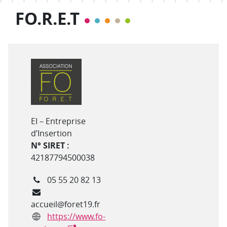
FO.R.E.T
Type de structure
EI – Entreprise
d’Insertion
N° SIRET :
42187794500038
Téléphone
05 55 20 82 13
Courriel
accueil@foret19.fr
Site internet
https://www.fo-