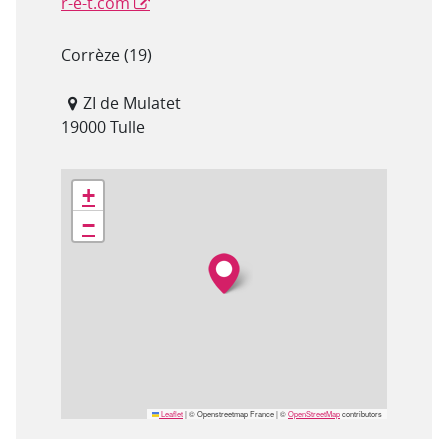
r-e-t.com
Département(s)
Corrèze (19)
Adresse
ZI de Mulatet
19000 Tulle
Géolocalisation
+
−
Leaflet
|
© Openstreetmap France | ©
OpenStreetMap
contributors