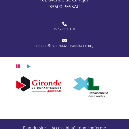
33600 PESSAC
05 57 89 01 10
contact@inae-nouvelleaquitaine.org
Pause
Lecture
e-Aquitaine
Dé
Département de la Gironde
Département des Landes
Plan du site
Accessibilité : non conforme