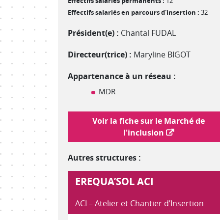
Effectifs salariés permanents :
12
Effectifs salariés en parcours d'insertion :
32
Président(e) :
Chantal FUDAL
Directeur(trice) :
Maryline BIGOT
Appartenance à un réseau :
MDR
Lien vers le marché de l'inclusion
Voir la fiche sur le Marché de
l'inclusion
Autres structures :
EREQUA’SOL ACI
ACI – Atelier et Chantier d’Insertion