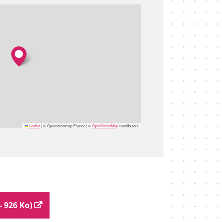
Leaflet
|
© Openstreetmap France | ©
OpenStreetMap
contributors
- 926 Ko)