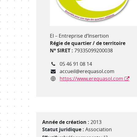
Type de structure
EI – Entreprise d’Insertion
Régie de quartier / de territoire
N° SIRET :
79335099200038
Téléphone
05 46 91 08 14
Courriel
accueil@erequasol.com
Site internet
https://www.erequasol.com
Année de création :
2013
Statut juridique :
Association