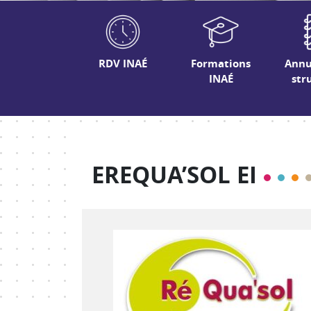
RDV INAÉ
Formations
Annu
INAÉ
str
EREQUA’SOL EI