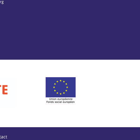
org
Fonds social européen
Préfecture de la N
tact