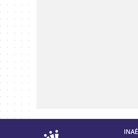
INAÉ
INAE - Agir ensem