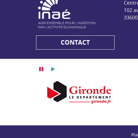
Centr
102 a
33600
CONTACT
Pause
Lecture
Département de la Gironde
Départem
ne
Pla