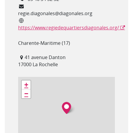
Courriel
regie.diagonales@diagonales.org
Site internet
https://www.regiedequartiersdiagonales.org/
Département(s)
Charente-Maritime (17)
Adresse
41 avenue Danton
17000 La Rochelle
Géolocalisation
+
−