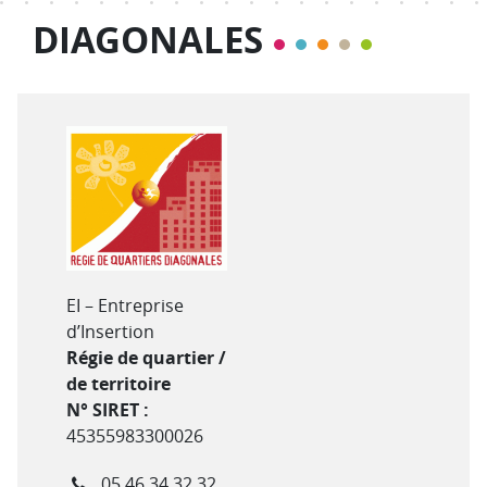
DIAGONALES
Type de structure
EI – Entreprise
d’Insertion
Régie de quartier /
de territoire
N° SIRET :
45355983300026
Téléphone
05 46 34 32 32