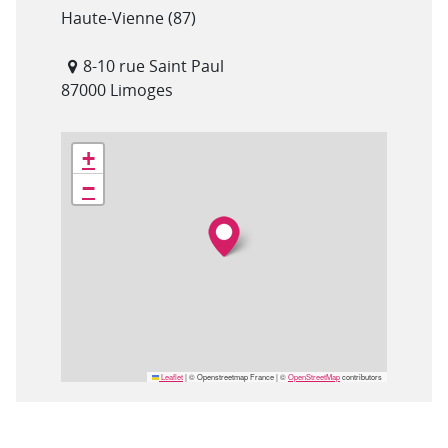
Département(s)
Haute-Vienne (87)
Adresse
8-10 rue Saint Paul
87000 Limoges
Géolocalisation
+
−
Leaflet
|
© Openstreetmap France | ©
OpenStreetMap
contributors