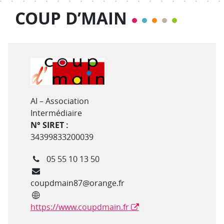
COUP D’MAIN
Type de structure
AI – Association
Intermédiaire
N° SIRET :
34399833200039
Téléphone
05 55 10 13 50
Courriel
coupdmain87@orange.fr
Site internet
https://www.coupdmain.fr