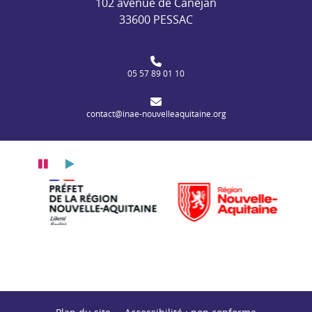
102 avenue de Canéjan
33600 PESSAC
05 57 89 01 10
contact@inae-nouvelleaquitaine.org
Pause
Lecture
Préfecture de la Nouvelle-Aquitaine
Région Nouvelle-A
 social européen