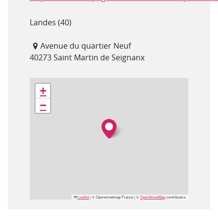
Département(s)
Landes (40)
Adresse
Avenue du quartier Neuf
40273 Saint Martin de Seignanx
Géolocalisation
+
−
Leaflet
|
© Openstreetmap France | ©
OpenStreetMap
contributors