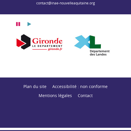
contact@inae-nouvelleaquitaine.org
Pause
Lecture
itaine
n Nouvelle-Aquitaine
Département de la Gironde
Département des
Plan du site
Accessibilité : non conforme
Mentions légales
Contact