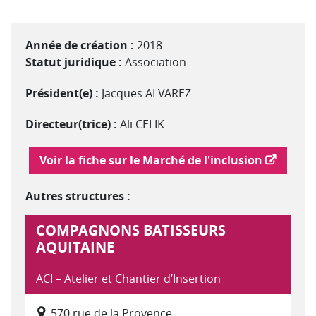
Année de création :
2018
Statut juridique :
Association
Président(e) :
Jacques ALVAREZ
Directeur(trice) :
Ali CELIK
Lien vers le marché de l'inclusion
Voir la fiche sur le Marché de l'inclusion
Autres structures :
COMPAGNONS BATISSEURS
AQUITAINE
ACI – Atelier et Chantier d’Insertion
570 rue de la Provence