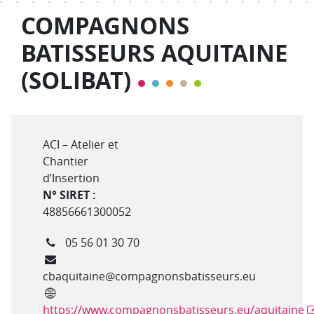
COMPAGNONS
BATISSEURS AQUITAINE
(SOLIBAT)
Type de structure
ACI – Atelier et
Chantier
d’Insertion
N° SIRET :
48856661300052
Téléphone
05 56 01 30 70
Courriel
cbaquitaine@compagnonsbatisseurs.eu
Site internet
https://www.compagnonsbatisseurs.eu/aquitaine