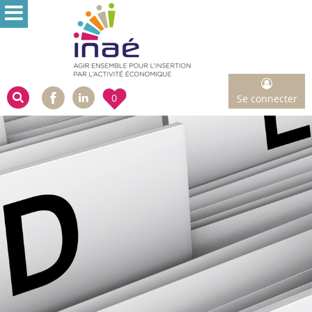
Aller au menu
Aller au contenu
Aller à la recherche
Changer le contraste
Facebook
0
Se connecter
Moteur de recherche
Linkedin