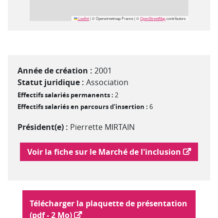
Leaflet
|
© Openstreetmap France | ©
OpenStreetMap
contributors
Année de création :
2001
Statut juridique :
Association
Effectifs salariés permanents :
2
Effectifs salariés en parcours d'insertion :
6
Président(e) :
Pierrette MIRTAIN
Lien vers le marché de l'inclusion
Voir la fiche sur le Marché de l'inclusion
Plaquette :
Télécharger la plaquette de présentation
(pdf - 2 Mo)