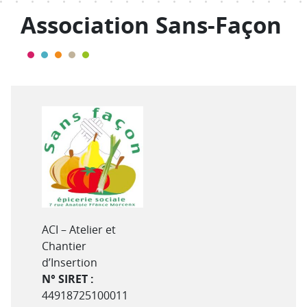
Association Sans-Façon
Type de structure
ACI – Atelier et
Chantier
d’Insertion
N° SIRET :
44918725100011