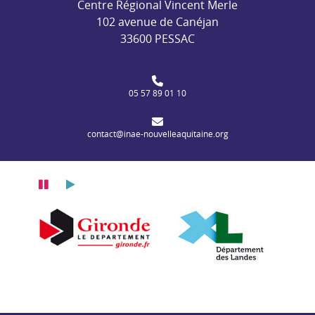
Centre Régional Vincent Merle
102 avenue de Canéjan
33600 PESSAC
05 57 89 01 10
contact@inae-nouvelleaquitaine.org
Pause
Lecture
itaine
n Nouvelle-Aquitaine
Département de la Gironde
Département des