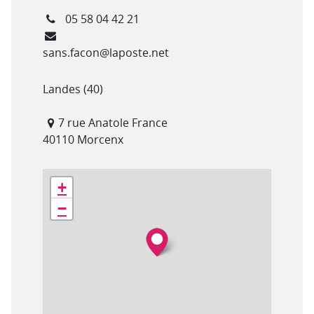
Téléphone
05 58 04 42 21
Courriel
sans.facon@laposte.net
Département(s)
Landes (40)
Adresse
7 rue Anatole France
40110 Morcenx
Géolocalisation
+
−