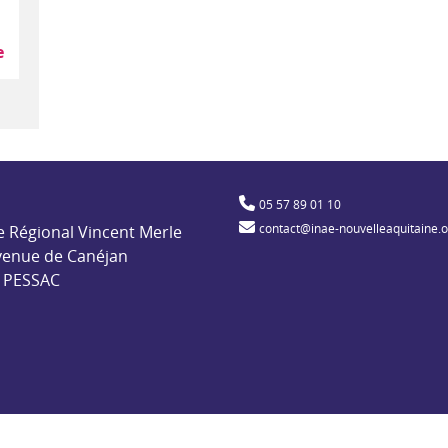
e
ble pour l'insertion par l'activité économique
05 57 89 01 10
contact@inae-nouvelleaquitaine.
e Régional Vincent Merle
venue de Canéjan
 PESSAC