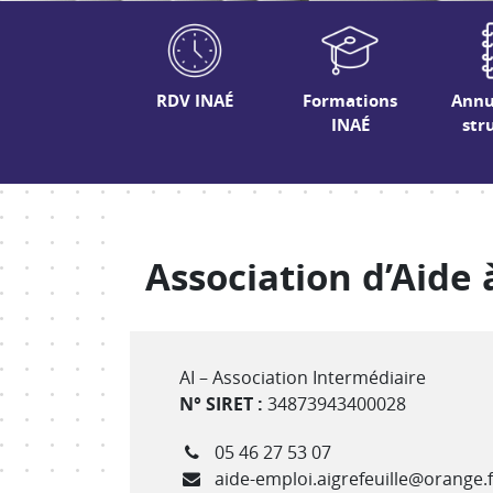
RDV INAÉ
Formations
Annu
INAÉ
str
Association d’Aide 
Type de structure
AI – Association Intermédiaire
N° SIRET :
34873943400028
Téléphone
05 46 27 53 07
Courriel
aide-emploi.aigrefeuille@orange.f