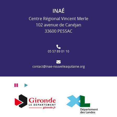
INAÉ
Centre Régional Vincent Merle
102 avenue de Canéjan
33600 PESSAC
05 57 89 01 10
contact@inae-nouvelleaquitaine.org
Pause
Lecture
itaine
n Nouvelle-Aquitaine
Département de la Gironde
Département des