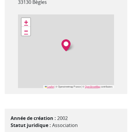
33130 Bègles
Géolocalisation
+
−
Leaflet
|
© Openstreetmap France | ©
OpenStreetMap
contributors
Année de création :
2002
Statut juridique :
Association