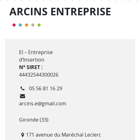
ARCINS ENTREPRISE
Type de structure
EI – Entreprise
d’Insertion
N° SIRET :
44432544300026
Téléphone
05 56 81 16 29
Courriel
arcins.e@gmail.com
Département(s)
Gironde (33)
Adresse
171 avenue du Maréchal Leclerc