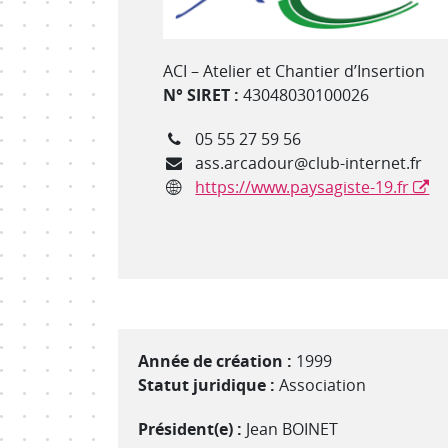
Type de structure
ACI – Atelier et Chantier d’Insertion
N° SIRET :
43048030100026
Téléphone
05 55 27 59 56
Courriel
ass.arcadour@club-internet.fr
Site internet
https://www.paysagiste-19.fr
Année de création :
1999
Statut juridique :
Association
Président(e) :
Jean BOINET