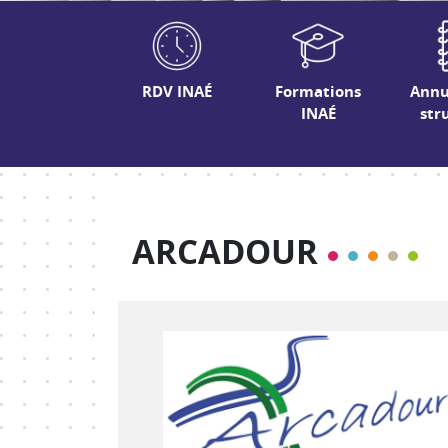
RDV INAÉ
Formations
Annu
INAÉ
str
ARCADOUR