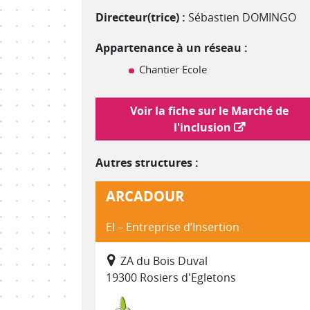
Directeur(trice) :
Sébastien DOMINGO
Appartenance à un réseau :
Chantier Ecole
Lien vers le marché de l'inclusion
Voir la fiche sur le Marché de
l'inclusion
Autres structures :
ARCADOUR
EI – Entreprise d’Insertion
ZA du Bois Duval
19300 Rosiers d'Egletons
Environnement, entretien et am