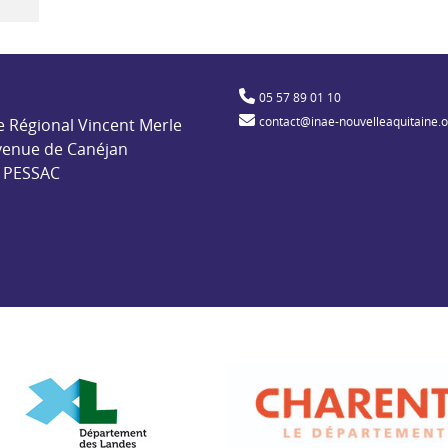
ble pour l'insertion par l'activité économique
05 57 89 01 10
contact@inae-nouvelleaquitaine.
e Régional Vincent Merle
venue de Canéjan
 PESSAC
de
Département des Landes
Départemen