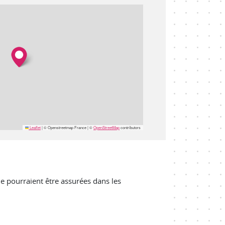
Leaflet
|
© Openstreetmap France | ©
OpenStreetMap
contributors
ne pourraient être assurées dans les