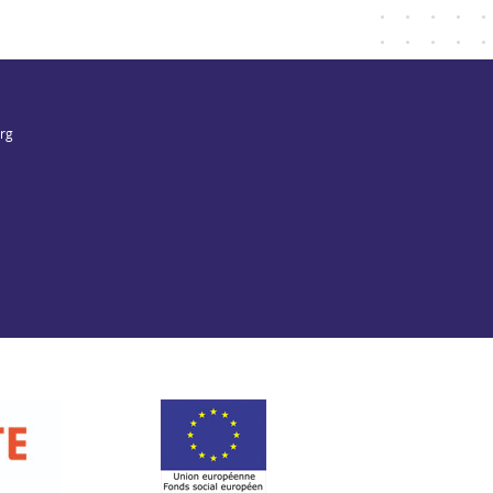
org
Fonds social européen
t de la Charente