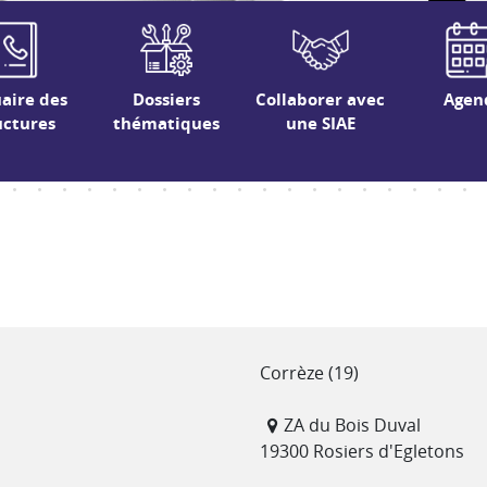
aire des
Dossiers
Collaborer avec
Agen
uctures
thématiques
une SIAE
Département(s)
Corrèze (19)
Adresse
ZA du Bois Duval
19300 Rosiers d'Egletons