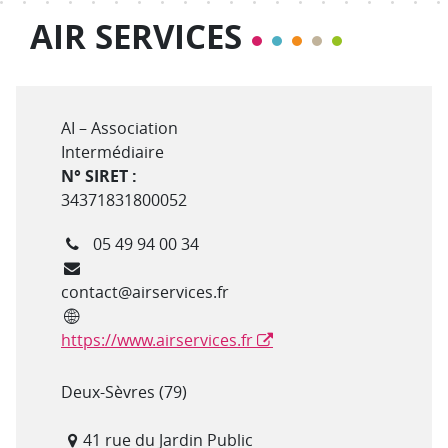
AIR SERVICES
Type de structure
AI – Association
Intermédiaire
N° SIRET :
34371831800052
Téléphone
05 49 94 00 34
Courriel
contact@airservices.fr
Site internet
https://www.airservices.fr
Département(s)
Deux-Sèvres (79)
Adresse
41 rue du Jardin Public