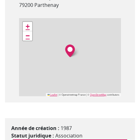
79200 Parthenay
Géolocalisation
+
−
Leaflet
|
© Openstreetmap France | ©
OpenStreetMap
contributors
Année de création :
1987
Statut juridique :
Association