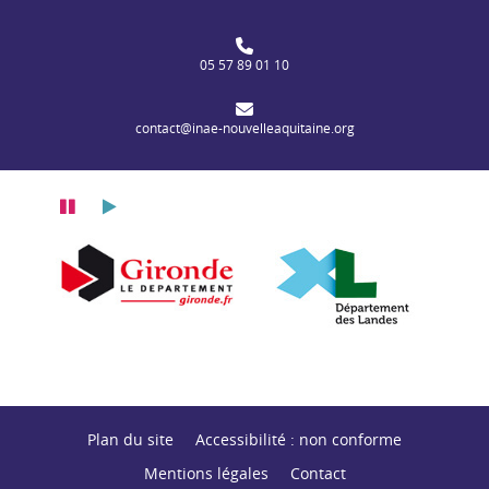
05 57 89 01 10
contact@inae-nouvelleaquitaine.org
Pause
Lecture
itaine
n Nouvelle-Aquitaine
Département de la Gironde
Département des
Plan du site
Accessibilité : non conforme
Mentions légales
Contact