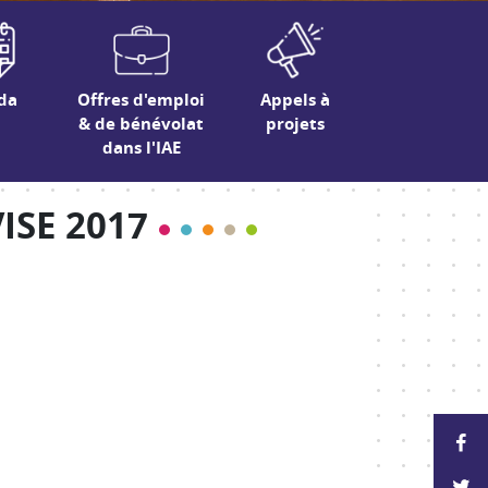
da
Offres d'emploi
Appels à
& de bénévolat
projets
dans l'IAE
VISE 2017
P
P