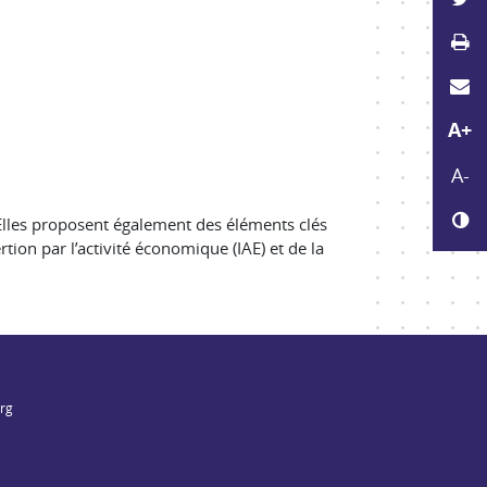
Im
E
Agr
A+
Réd
A-
Ch
. Elles proposent également des éléments clés
ion par l’activité économique (IAE) et de la
org