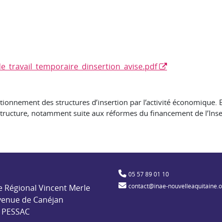
e_travail_temporaire_dinsertion_avise.pdf
onctionnement des structures d’insertion par l’activité économique
tructure, notamment suite aux réformes du financement de l’Insert
ble pour l'insertion par l'activité économique
05 57 89 01 10
contact@inae-nouvelleaquitaine.
e Régional Vincent Merle
venue de Canéjan
 PESSAC