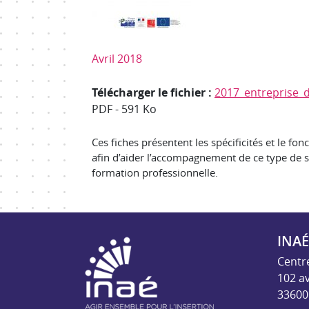
Avril 2018
Télécharger le fichier :
2017_entreprise_d
PDF
-
591 Ko
Ces fiches présentent les spécificités et le f
afin d’aider l’accompagnement de ce type de s
formation professionnelle.
INAÉ
INAE - Agir ensem
Centr
102 a
33600