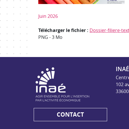
Juin 2026
Télécharger le fichier :
Dossier-filiere-tex
PNG
-
3 Mo
INAÉ
INAE - Agir ensem
Centr
102 a
33600
CONTACT