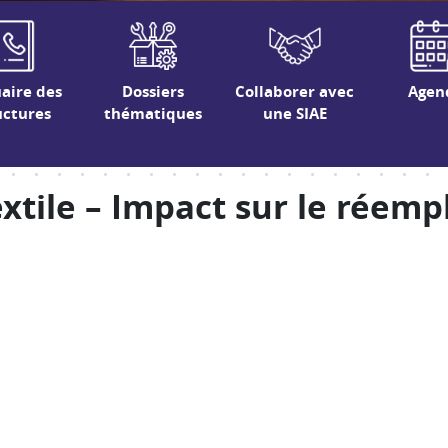
aire des
Dossiers
Collaborer avec
Agen
uctures
thématiques
une SIAE
textile – Impact sur le réemp