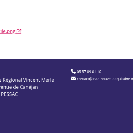
tile.png
ble pour l'insertion par l'activité économique
05 57 89 01 10
contact@inae-nouvelleaquitaine.
e Régional Vincent Merle
venue de Canéjan
 PESSAC