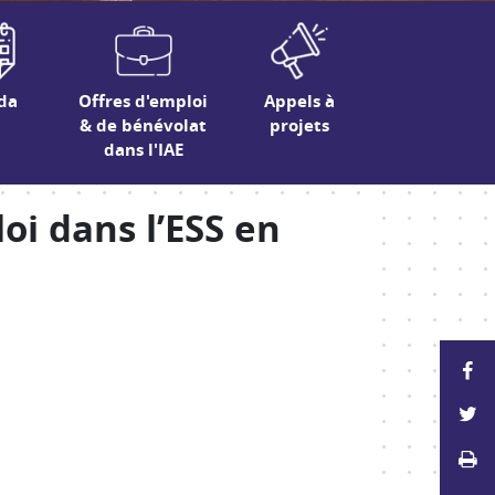
da
Offres d'emploi
Appels à
& de bénévolat
projets
dans l'IAE
loi dans l’ESS en
P
P
Im