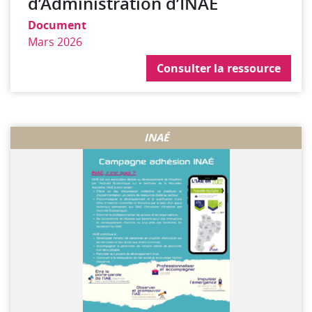
d’Administration d’INAÉ
Document
Mars 2026
Consulter la ressource
Consulter la ressource
INAÉ