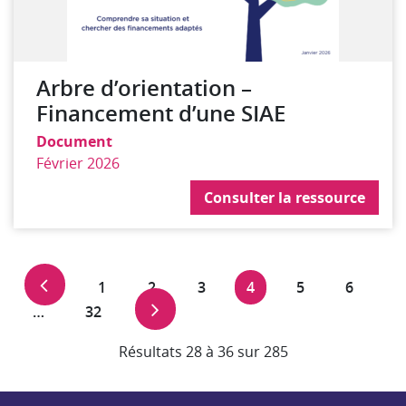
Arbre d’orientation –
Financement d’une SIAE
Document
Février 2026
Consulter la ressource
Page précédente
Navigation
Page
Page
Page
Page
Page
Page
1
2
3
4
5
6
des
Page suivante
Page
…
32
pages
Résultats 28 à 36 sur 285