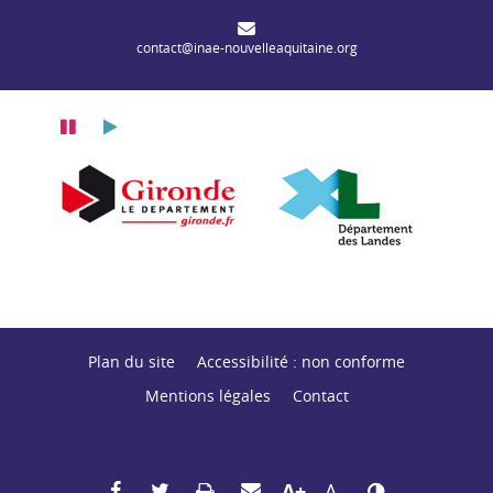
contact@inae-nouvelleaquitaine.org
Pause
Lecture
Département de l
tement de la Gironde
Département des Landes
Plan du site
Accessibilité : non conforme
Mentions légales
Contact
Partager sur Facebook
Partager sur Twitter
Envoyer par mail
Imprimer
Agrandir le texte
Réduire le texte
Changer le contras
A+
A-