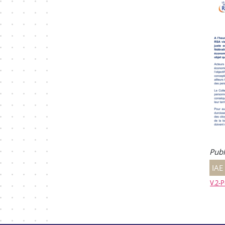
Publ
IAE
V.2-P