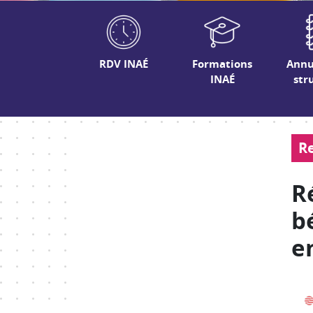
RDV INAÉ
Formations
Annu
INAÉ
str
Re
R
b
e