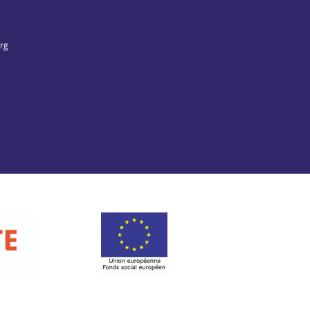
org
Fonds social européen
t de la Charente