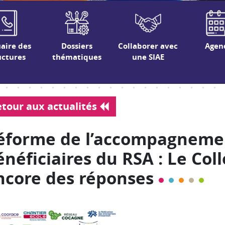
aire des
Dossiers
Collaborer avec
Agen
uctures
thématiques
une SIAE
tour aux actualités
éforme de l’accompagneme
énéficiaires du RSA : Le Coll
ncore des réponses