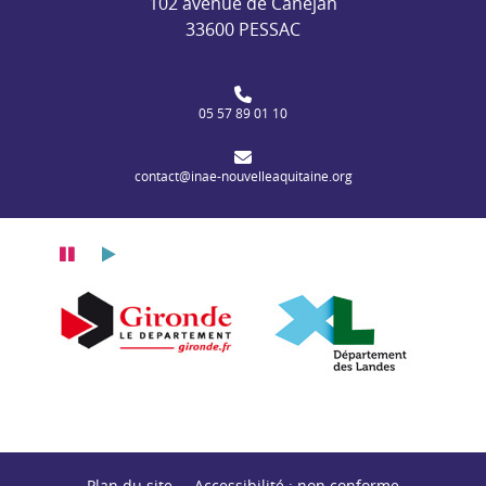
102 avenue de Canéjan
33600 PESSAC
05 57 89 01 10
contact@inae-nouvelleaquitaine.org
Pause
Lecture
itaine
n Nouvelle-Aquitaine
Département de la Gironde
Département des
Plan du site
Accessibilité : non conforme