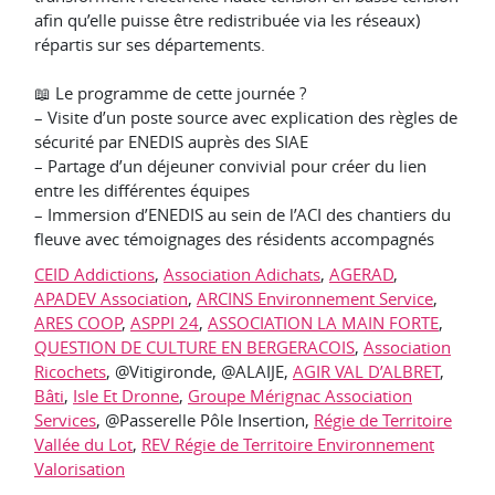
afin qu’elle puisse être redistribuée via les réseaux)
répartis sur ses départements.
📖 Le programme de cette journée ?
– Visite d’un poste source avec explication des règles de
sécurité par ENEDIS auprès des SIAE
– Partage d’un déjeuner convivial pour créer du lien
entre les différentes équipes
– Immersion d’ENEDIS au sein de l’ACI des chantiers du
fleuve avec témoignages des résidents accompagnés
CEID Addictions
,
Association Adichats
,
AGERAD
,
APADEV Association
,
ARCINS Environnement Service
,
ARES COOP
,
ASPPI 24
,
ASSOCIATION LA MAIN FORTE
,
QUESTION DE CULTURE EN BERGERACOIS
,
Association
Ricochets
, @Vitigironde, @ALAIJE,
AGIR VAL D’ALBRET
,
Bâti
,
Isle Et Dronne
,
Groupe Mérignac Association
Services
, @Passerelle Pôle Insertion,
Régie de Territoire
Vallée du Lot
,
REV Régie de Territoire Environnement
Valorisation