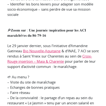
– Identifier les bons leviers pour adapter son modèle
socio-économique – sans perdre de vue sa mission
sociale
🔎𝐙𝐨𝐨𝐦 𝐬𝐮𝐫 : 𝐔𝐧𝐞 𝐣𝐨𝐮𝐫𝐧𝐞́𝐞 i𝐧𝐬𝐩𝐢𝐫𝐚𝐭𝐢𝐨𝐧 𝐩𝐨𝐮𝐫 𝐥𝐞𝐬 𝐀𝐂𝐈
𝐦𝐚𝐫𝐚𝐢̂𝐜𝐡èr𝐞𝐬 𝐝𝐮 𝟖𝟔-𝟕𝟗-𝟏𝟔
Le 29 janvier dernier, sous l’initiative d’Amandine
Gatineau
Bio Nouvelle-Aquitaine
& d’INAE, 7 ACI se sont
rendus à Saint Yrieix sur Charentes au sein de
Croix-
Rouge insertion – Maia & Charente
pour parler de leur
support d’activité commun : le maraîchage.
🌱 Au menu ?
– Visite du site de maraîchage
– Echanges de bonnes pratiques
– Faire réseau
– De la convivialité : le partage d’un repas au sein du
restaurant « Le Jasmin » tenu par un ancien salarié en