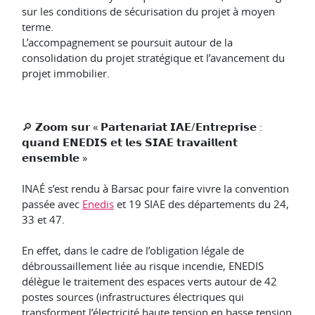
sur les conditions de sécurisation du projet à moyen
terme.
L’accompagnement se poursuit autour de la
consolidation du projet stratégique et l’avancement du
projet immobilier.
🔎 𝗭𝗼𝗼𝗺 𝘀𝘂𝗿 « 𝗣𝗮𝗿𝘁𝗲𝗻𝗮𝗿𝗶𝗮𝘁 𝗜𝗔𝗘/𝗘𝗻𝘁𝗿𝗲𝗽𝗿𝗶𝘀𝗲 :
𝗾𝘂𝗮𝗻𝗱 𝗘𝗡𝗘𝗗𝗜𝗦 𝗲𝘁 𝗹𝗲𝘀 𝗦𝗜𝗔𝗘 𝘁𝗿𝗮𝘃𝗮𝗶𝗹𝗹𝗲𝗻𝘁
𝗲𝗻𝘀𝗲𝗺𝗯𝗹𝗲 »
INAÉ s’est rendu à Barsac pour faire vivre la convention
passée avec
Enedis
et 19 SIAE des départements du 24,
33 et 47.
En effet, dans le cadre de l’obligation légale de
débroussaillement liée au risque incendie, ENEDIS
délègue le traitement des espaces verts autour de 42
postes sources (infrastructures électriques qui
transforment l’électricité haute tension en basse tension