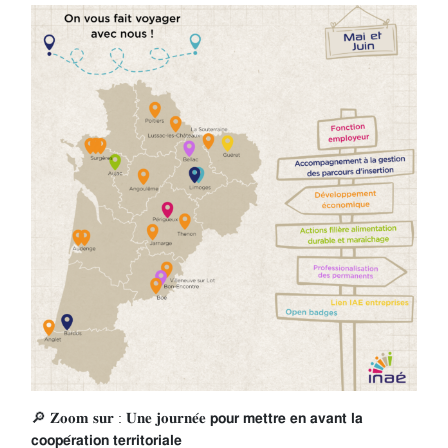
🔎 𝐙𝐨𝐨𝐦 𝐬𝐮𝐫 : 𝐔𝐧𝐞 𝐣𝐨𝐮𝐫𝐧𝐞́𝐞 𝗽𝗼𝘂𝗿 𝗺𝗲𝘁𝘁𝗿𝗲 𝗲𝗻 𝗮𝘃𝗮𝗻𝘁 𝗹𝗮
𝗰𝗼𝗼𝗽𝗲́𝗿𝗮𝘁𝗶𝗼𝗻 𝘁𝗲𝗿𝗿𝗶𝘁𝗼𝗿𝗶𝗮𝗹𝗲