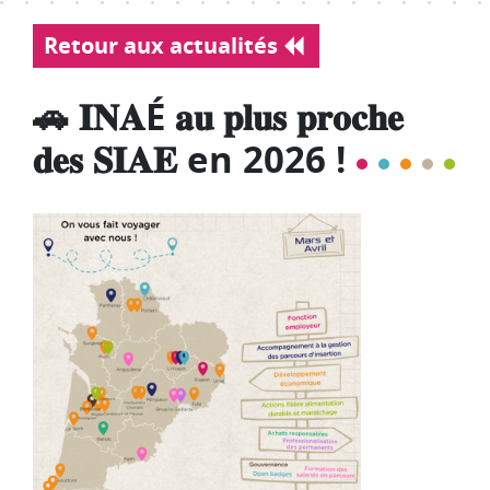
Retour aux actualités
🚗 𝐈𝐍𝐀É 𝐚𝐮 𝐩𝐥𝐮𝐬 𝐩𝐫𝐨𝐜𝐡𝐞
𝐝𝐞𝐬 𝐒𝐈𝐀𝐄 en 2026 !