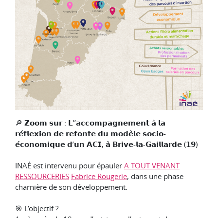
🔎 𝗭𝗼𝗼𝗺 𝘀𝘂𝗿 : 𝗟’’𝗮𝗰𝗰𝗼𝗺𝗽𝗮𝗴𝗻𝗲𝗺𝗲𝗻𝘁 𝗮̀ 𝗹𝗮
𝗿𝗲́𝗳𝗹𝗲𝘅𝗶𝗼𝗻 𝗱𝗲 𝗿𝗲𝗳𝗼𝗻𝘁𝗲 𝗱𝘂 𝗺𝗼𝗱𝗲̀𝗹𝗲 𝘀𝗼𝗰𝗶𝗼-
𝗲́𝗰𝗼𝗻𝗼𝗺𝗶𝗾𝘂𝗲 𝗱’𝘂𝗻 𝗔𝗖𝗜, 𝗮̀ 𝗕𝗿𝗶𝘃𝗲-𝗹𝗮-𝗚𝗮𝗶𝗹𝗹𝗮𝗿𝗱𝗲 (𝟭𝟵)
INAÉ est intervenu pour épauler
A TOUT VENANT
RESSOURCERIES
Fabrice Rougerie
, dans une phase
charnière de son développement.
🎯 L’objectif ?