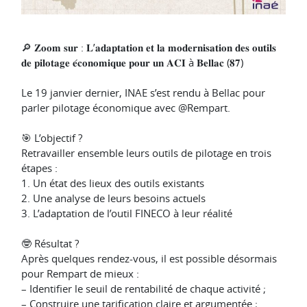
🔎 𝐙𝐨𝐨𝐦 𝐬𝐮𝐫 : 𝐋’𝐚𝐝𝐚𝐩𝐭𝐚𝐭𝐢𝐨𝐧 𝐞𝐭 𝐥𝐚 𝐦𝐨𝐝𝐞𝐫𝐧𝐢𝐬𝐚𝐭𝐢𝐨𝐧 𝐝𝐞𝐬 𝐨𝐮𝐭𝐢𝐥𝐬
𝐝𝐞 𝐩𝐢𝐥𝐨𝐭𝐚𝐠𝐞 𝐞́𝐜𝐨𝐧𝐨𝐦𝐢𝐪𝐮𝐞 𝐩𝐨𝐮𝐫 𝐮𝐧 𝐀𝐂𝐈 à 𝐁𝐞𝐥𝐥𝐚𝐜 (𝟖𝟕)
Le 19 janvier dernier, INAE s’est rendu à Bellac pour
parler pilotage économique avec @Rempart.
🎯 L’objectif ?
Retravailler ensemble leurs outils de pilotage en trois
étapes :
1. Un état des lieux des outils existants
2. Une analyse de leurs besoins actuels
3. L’adaptation de l’outil FINECO à leur réalité
🤓 Résultat ?
Après quelques rendez-vous, il est possible désormais
pour Rempart de mieux :
– Identifier le seuil de rentabilité de chaque activité ;
– Construire une tarification claire et argumentée ;