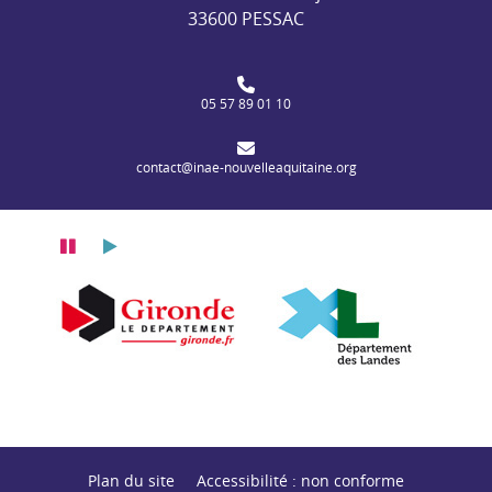
33600 PESSAC
05 57 89 01 10
contact@inae-nouvelleaquitaine.org
Pause
Lecture
itaine
n Nouvelle-Aquitaine
Département de la Gironde
Département des
Plan du site
Accessibilité : non conforme