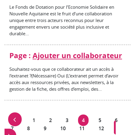
Le Fonds de Dotation pour l’Economie Solidaire en
Nouvelle Aquitaine est le fruit d’une collaboration
unique entre trois acteurs reconnus pour leur
engagement envers une société plus inclusive et
durable…
Page :
Ajouter un collaborateur
Souhaitez-vous que ce collaborateur ait un accès à
l’extranet ?(Nécessaire) Oui (L’extranet permet d’avoir
accès aux ressources privées, aux newsletters, à la
gestion de la fiche, des offres d’emploi, des…
Page précédente
Navigation
Page
Page
Page
Page
Page
Page
1
2
3
4
5
6
des
Page 
Page
Page
Page
Page
Page
Page
7
8
9
10
11
12
pages