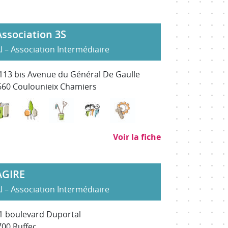
Association 3S
I – Association Intermédiaire
113 bis Avenue du Général De Gaulle
660 Coulounieix Chamiers
Déchets : collecte, traitement, recyclage
Environnement, entretien et aménagement des e
Nettoyage, propreté (hors SAP)
Services à la personne
Sous-traitance industrie
Voir la fiche
AGIRE
I – Association Intermédiaire
1 boulevard Duportal
00 Ruffec