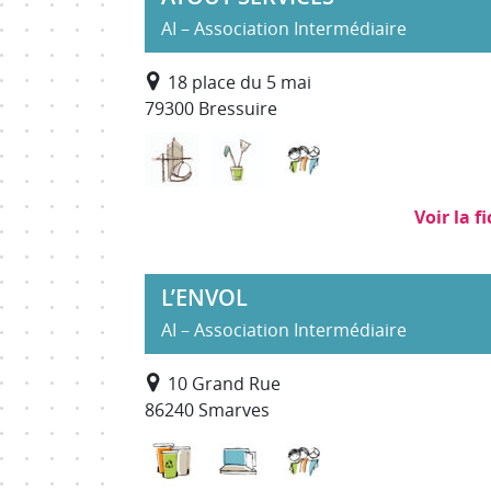
AI – Association Intermédiaire
18 place du 5 mai
79300 Bressuire
Bâtiment Travaux Publics
Nettoyage, propreté (hors 
Services à la perso
Voir la f
L’ENVOL
AI – Association Intermédiaire
10 Grand Rue
86240 Smarves
Déchets : collecte, traitement, recy
Informatique, impression et
Services à la perso