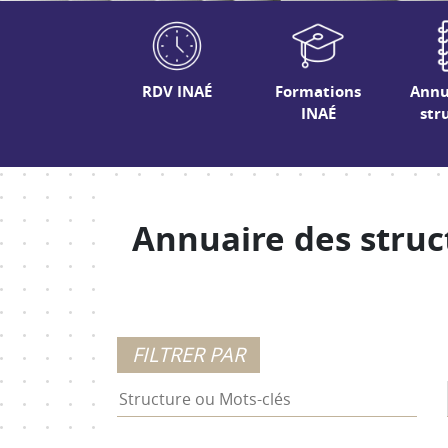
RDV INAÉ
Formations
Annu
INAÉ
str
Annuaire des struc