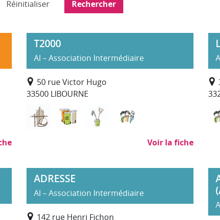
Réinitialiser
T2000
AI – Association Intermédiaire
A
50 rue Victor Hugo
33500 LIBOURNE
332
Bâtiment Travaux Publics
Déchets : collecte, traitement, recycl
Nettoyage, propreté (hors SA
Services à la personn
iche
Voir la fiche
ADRESSE
AI – Association Intermédiaire
A
s
142 rue Henri Fichon