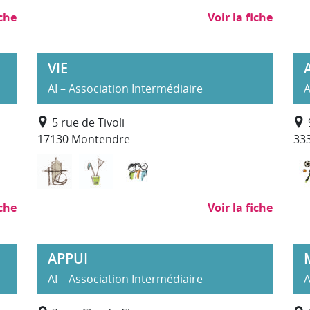
iche
Voir la fiche
VIE
AI – Association Intermédiaire
A
5 rue de Tivoli
17130 Montendre
33
et aménagement des espaces verts et naturels
é (hors SAP)
la personne
Bâtiment Travaux Publics
Nettoyage, propreté (hors SAP)
Services à la personne
iche
Voir la fiche
APPUI
AI – Association Intermédiaire
A