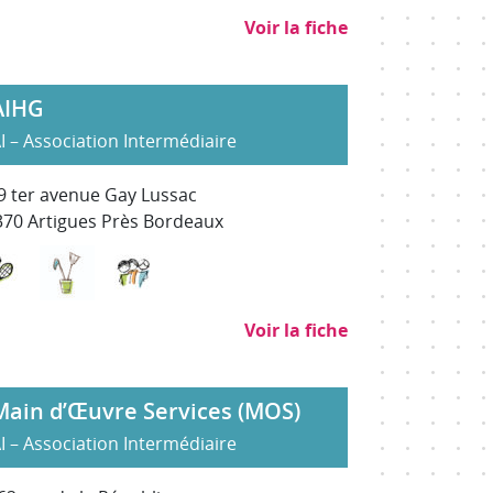
Voir la fiche
AIHG
I – Association Intermédiaire
9 ter avenue Gay Lussac
370 Artigues Près Bordeaux
Evénementiel, animation, tourisme, culture et sport
Nettoyage, propreté (hors SAP)
Services à la personne
Voir la fiche
Main d’Œuvre Services (MOS)
I – Association Intermédiaire