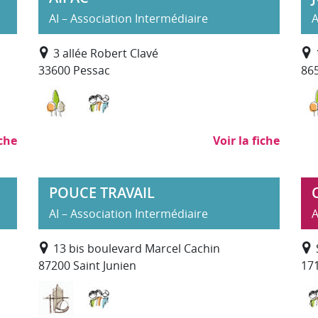
AI – Association Intermédiaire
A
3 allée Robert Clavé
33600 Pessac
86
SAP)
nne
Environnement, entretien et aménagement des
Services à la personne
iche
Voir la fiche
POUCE TRAVAIL
AI – Association Intermédiaire
A
13 bis boulevard Marcel Cachin
87200 Saint Junien
171
clage
 travaux administratifs
nne
Bâtiment Travaux Publics
Services à la personne