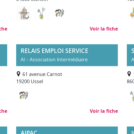
Bâtiment Travaux Publics
Nettoyage, propreté (hors SAP)
Services à la personne
iche
Voir la fiche
RELAIS EMPLOI SERVICE
AI – Association Intermédiaire
A
61 avenue Carnot
19200 Ussel
860
Services à la personne
iche
Voir la fiche
AIPAC