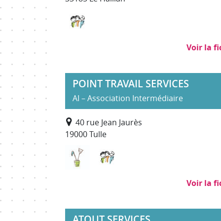
Services à la personne
Voir la f
POINT TRAVAIL SERVICES
AI – Association Intermédiaire
40 rue Jean Jaurès
19000 Tulle
Nettoyage, propreté (hors SAP)
Services à la personne
Voir la f
ATOUT SERVICES