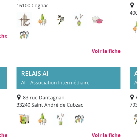
16100 Cognac
40
aire et travaux agricoles
Bâtiment Travaux Publics
Environnement, entretien et aménage
Evénementiel, animation, tour
Nettoyage, propreté 
Restauration, 
Services à la personne
iche
Voir la fiche
RELAIS AI
AI – Association Intermédiaire
A
83 rue Dantagnan
33240 Saint André de Cubzac
79
gement des espaces verts et naturels
 alimentaire et travaux agricoles
é (hors SAP)
la personne
Déchets : collecte, traitement, recyclage
Environnement, entretien et aménage
Nettoyage, propreté (hors SA
Services à la personn
iche
Voir la fiche