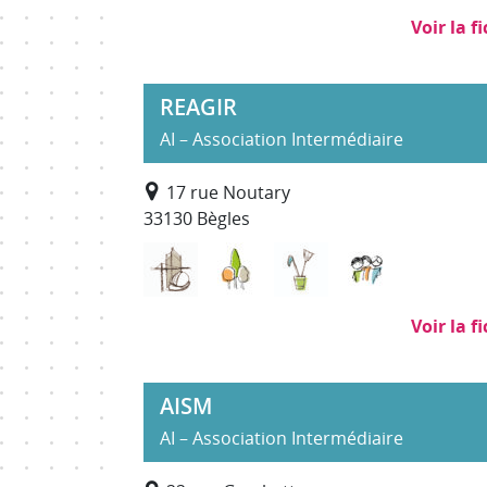
Voir la f
REAGIR
AI – Association Intermédiaire
17 rue Noutary
33130 Bègles
Bâtiment Travaux Publics
Environnement, entretien 
Nettoyage, propret
Services à 
Voir la f
AISM
AI – Association Intermédiaire