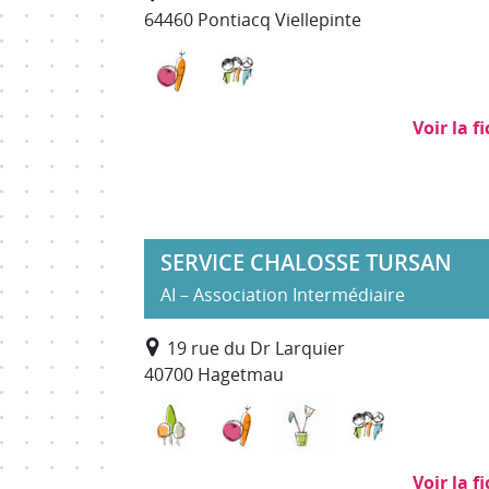
64460 Pontiacq Viellepinte
Maraîchage, transformation aliment
Services à la personne
Voir la f
SERVICE CHALOSSE TURSAN
AI – Association Intermédiaire
19 rue du Dr Larquier
40700 Hagetmau
Environnement, entretien et aména
Maraîchage, transformation
Nettoyage, propret
Services à 
Voir la f