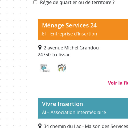
Régie de quartier ou de territoire ?
Ménage Services 24
EI – Entreprise d’Insertion
2 avenue Michel Grandou
24750 Trelissac
Blanchisserie, repassage
Services à la personne
Voir la f
Vivre Insertion
AI – Association Intermédiaire
34 chemin du Lac - Maison des Service