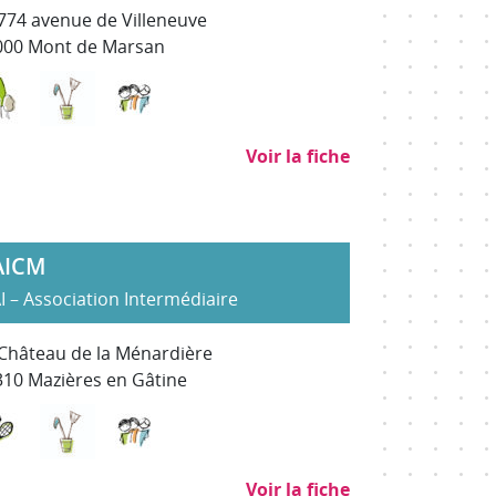
774 avenue de Villeneuve
000 Mont de Marsan
ment des espaces verts et naturels
isme, culture et sport
(hors SAP)
traiteur
Environnement, entretien et aménagement des espaces 
Nettoyage, propreté (hors SAP)
Services à la personne
Voir la fiche
AICM
I – Association Intermédiaire
Château de la Ménardière
310 Mazières en Gâtine
ment des espaces verts et naturels
P)
e
Evénementiel, animation, tourisme, culture et sport
Nettoyage, propreté (hors SAP)
Services à la personne
Voir la fiche