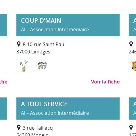
COUP D’MAIN
AI – Association Intermédiaire
A
8-10 rue Saint Paul
87000 Limoges
24
SAP)
eur
la personne
Nettoyage, propreté (hors SAP)
Services à la personne
iche
Voir la fiche
A TOUT SERVICE
AI – Association Intermédiaire
A
3 rue Taillacq
64360 Monein
167