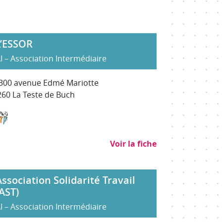
L’ESSOR
I – Association Intermédiaire
300 avenue Edmé Mariotte
60 La Teste de Buch
age
P)
e
Services à la personne
Voir la fiche
Association Solidarité Travail
(AST)
I – Association Intermédiaire