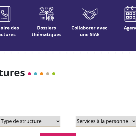
aire des
Dossiers
Collaborer avec
Agen
uctures
thématiques
une SIAE
tures