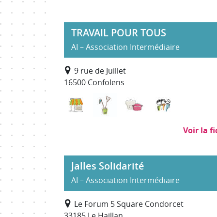
TRAVAIL POUR TOUS
AI – Association Intermédiaire
9 rue de Juillet
16500 Confolens
Commerce, distribution
Nettoyage, propreté (hors 
Restauration, trait
Services à 
Voir la f
Jalles Solidarité
AI – Association Intermédiaire
Le Forum 5 Square Condorcet
33185 Le Haillan