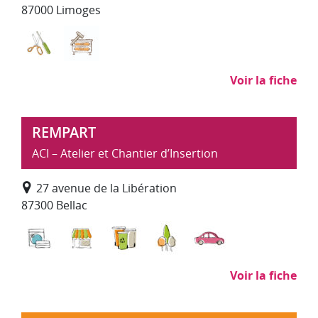
87000 Limoges
Recyclerie
Textile, ameublement, artisanat d'art
Voir la fiche
REMPART
ACI – Atelier et Chantier d’Insertion
27 avenue de la Libération
87300 Bellac
Blanchisserie, repassage
Commerce, distribution
Déchets : collecte, traitement, re
Environnement, entretie
Réparation, entr
Voir la fiche