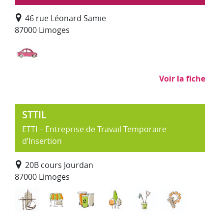
46 rue Léonard Samie
87000 Limoges
Réparation, entretien, préparation, commerce et
Voir la fiche
STTIL
ETTI – Entreprise de Travail Temporaire
d’Insertion
20B cours Jourdan
87000 Limoges
Bâtiment Travaux Publics
Commerce, distribution
Déchets : collecte, traitement, re
Environnement, entretie
Nettoyage, propr
Sous-trai