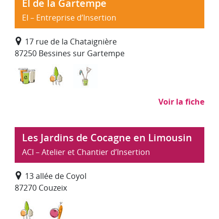
EI de la Gartempe
EI – Entreprise d’Insertion
17 rue de la Chataignière
87250 Bessines sur Gartempe
Déchets : collecte, traitement, recyclage
Environnement, entretien et aménagemen
Nettoyage, propreté (hors SAP)
Voir la fiche
Les Jardins de Cocagne en Limousin
ACI – Atelier et Chantier d’Insertion
13 allée de Coyol
87270 Couzeix
Environnement, entretien et aménagement des es
Maraîchage, transformation alimentaire e