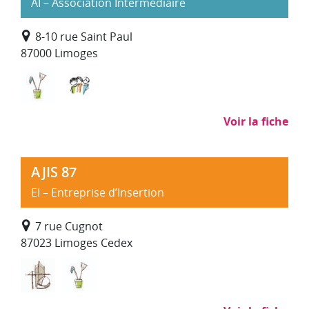
AI – Association Intermédiaire
8-10 rue Saint Paul
87000 Limoges
Nettoyage, propreté (hors SAP)
Services à la personne
Voir la fiche
AJIS 87
EI – Entreprise d’Insertion
7 rue Cugnot
87023 Limoges Cedex
Bâtiment Travaux Publics
Nettoyage, propreté (hors SAP)