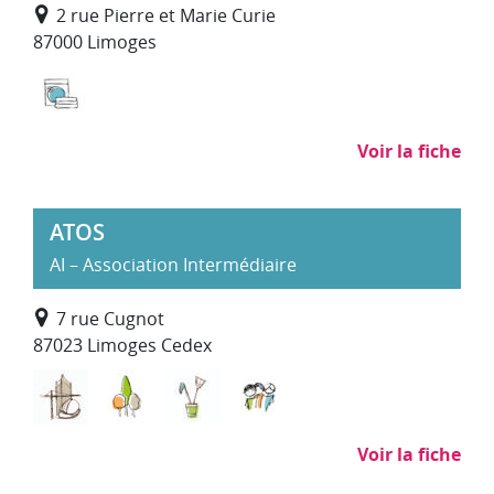
2 rue Pierre et Marie Curie
87000 Limoges
Blanchisserie, repassage
Voir la fiche
ATOS
AI – Association Intermédiaire
7 rue Cugnot
87023 Limoges Cedex
Bâtiment Travaux Publics
Environnement, entretien et aménagemen
Nettoyage, propreté (hors SAP)
Services à la personne
Voir la fiche