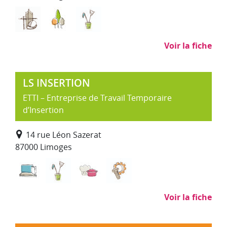
Bâtiment Travaux Publics
Environnement, entretien et aménagemen
Nettoyage, propreté (hors SAP)
Voir la fiche
LS INSERTION
ETTI – Entreprise de Travail Temporaire
d’Insertion
14 rue Léon Sazerat
87000 Limoges
Informatique, impression et travaux administrati
Nettoyage, propreté (hors SAP)
Restauration, traiteur
Sous-traitance industriel
Voir la fiche