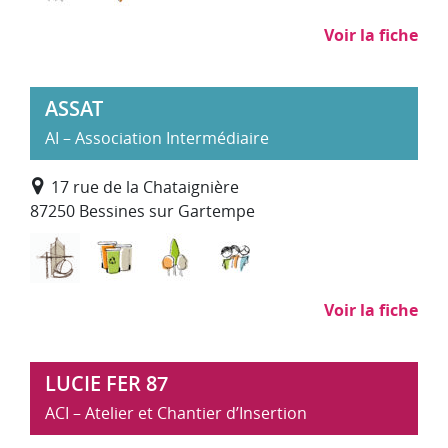
Voir la fiche
ASSAT
AI – Association Intermédiaire
17 rue de la Chataignière
87250 Bessines sur Gartempe
Bâtiment Travaux Publics
Déchets : collecte, traitement, recyclage
Environnement, entretien et amé
Services à la personne
Voir la fiche
LUCIE FER 87
ACI – Atelier et Chantier d’Insertion