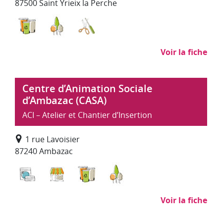
87500 Saint Yrieix la Perche
Déchets : collecte, traitement, recyclage
Environnement, entretien et aménagemen
Recyclerie
Voir la fiche
Centre d’Animation Sociale
d’Ambazac (CASA)
ACI – Atelier et Chantier d’Insertion
1 rue Lavoisier
87240 Ambazac
Blanchisserie, repassage
Commerce, distribution
Déchets : collecte, traitement, re
Environnement, entretie
Voir la fiche