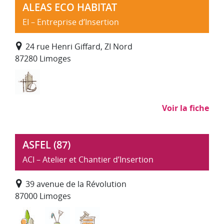
ALEAS ECO HABITAT
EI – Entreprise d’Insertion
24 rue Henri Giffard, ZI Nord
87280 Limoges
Bâtiment Travaux Publics
Voir la fiche
ASFEL (87)
ACI – Atelier et Chantier d’Insertion
39 avenue de la Révolution
87000 Limoges
Environnement, entretien et aménagement des es
Nettoyage, propreté (hors SAP)
Textile, ameublement, artisanat d